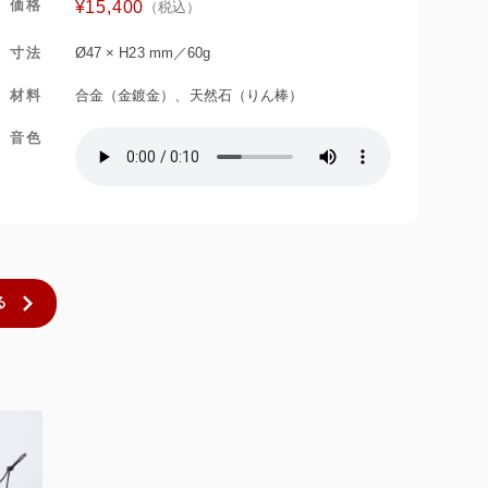
価格
¥15,400
（税込）
寸法
Ø47 × H23 mm／60g
材料
合金（金鍍金）、天然石（りん棒）
音色
る