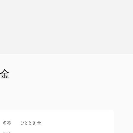
金
名称
ひととき 金