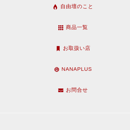
自由壇のこと
４．個人情報の安全対策
当社は、個人情報の正確性及び安全性確保のために、セ
ュリティに万全の対策を講じています。
商品一覧
５．ご本人の照会
お客さまがご本人の個人情報の照会・修正・削除などを
希望される場合には、ご本人であることを確認の上、対
させていただきます。
お取扱い店
６．法令、規範の遵守と見直し
当社は、保有する個人情報に関して適用される日本の法
NANAPLUS
令、その他規範を遵守するとともに、本ポリシーの内容
適宜見直し、その改善に努めます。
７．お問い合せ
お問合せ
当社の個人情報の取扱に関するお問い合せは下記までご
絡ください。
お問合せ先
本プライバシーポリシーに関するお問い合わせは、以下
ールアドレス宛にご連絡ください。
合同会社NANAPLUS 伊藤 義孝