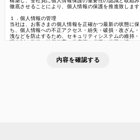
構築し、全社員に個人情報保護の重要性の認識と取組み
徹底させることにより、個人情報の保護を推進致します
１．個人情報の管理
当社は、お客さまの個人情報を正確かつ最新の状態に保
ち、個人情報への不正アクセス・紛失・破損・改ざん・
洩などを防止するため、セキュリティシステムの維持・
理体制の整備・社員教育の徹底等の必要な措置を講じ、
全対策を実施し個人情報の厳重な管理を行ないます。
２．個人情報の利用目的
お客さまからお預かりした個人情報は、当社からのご連
や業務のご案内やご質問に対する回答として、電子メー
や資料のご送付に利用いたします。
３．個人情報の第三者への開示・提供の禁止
当社は、お客さまよりお預かりした個人情報を適切に管
し、次のいずれかに該当する場合を除き、個人情報を第
者に開示いたしません。
・お客さまの同意がある場合
・お客さまが希望されるサービスを行なうために当社が
務を委託する業者に対して開示する場合
・法令に基づき開示することが必要である場合