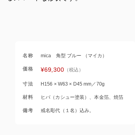
名称
mica 角型 ブルー （マイカ）
価格
¥69,300
（税込）
寸法
H156 × W63 × D45 mm／70g
材料
ヒバ（カシュー塗装）、本金箔、焼箔
備考
戒名彫代（１名）込み。